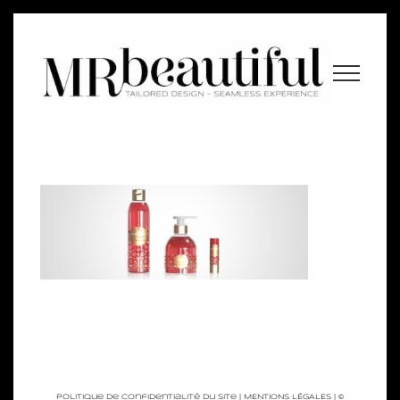
Passer
au
contenu
Politique de Confidentialité du site
|
MENTIONS LÉGALES
| ©