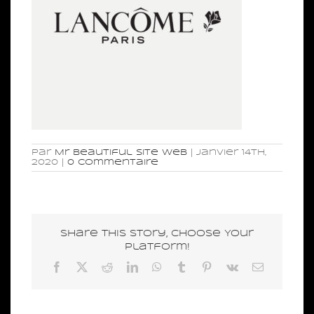
Par
Mr Beautiful Site Web
|
janvier 14th,
2020
|
0 commentaire
Share This Story, Choose Your
Platform!
Facebook
X
Reddit
LinkedIn
WhatsApp
Tumblr
Pinterest
Vk
Email