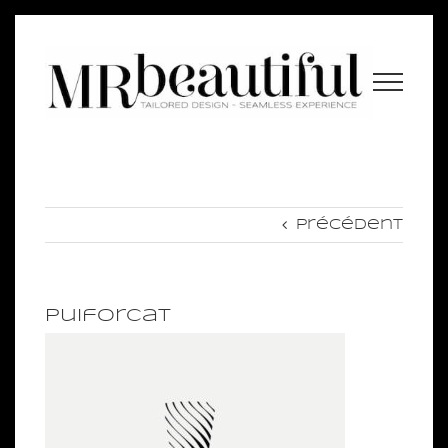
Passer
au
contenu
Précédent
Puiforcat