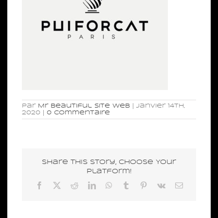
Par
Mr Beautiful Site Web
|
janvier 14th,
2020
|
0 commentaire
Share This Story, Choose Your
Platform!
Facebook
X
Reddit
LinkedIn
WhatsApp
Tumblr
Pinterest
Vk
Email